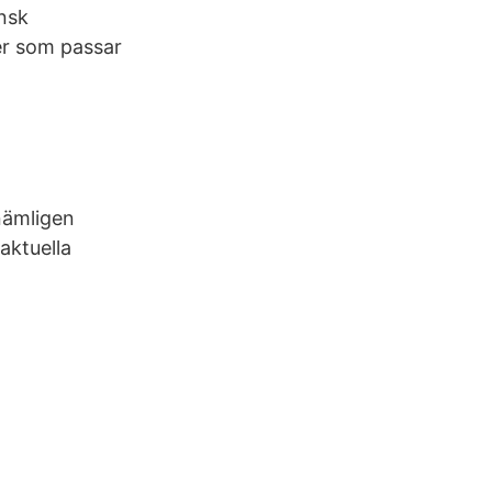
ensk
er som passar
nämligen
 aktuella