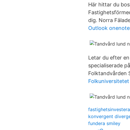
Här hittar du bo
Fastighetsförmed
dig. Norra Fälad
Outlook onenote
Letar du efter e
specialiserade p
Folktandvården S
Folkuniversitete
fastighetsinvestera
konvergent diverge
fundera smiley