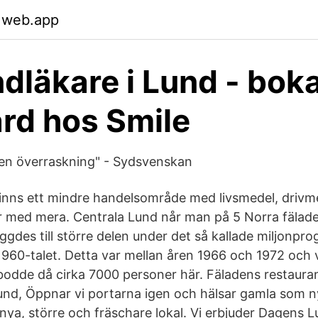
.web.app
ndläkare i Lund - bok
rd hos Smile
r en överraskning" - Sydsvenskan
finns ett mindre handelsområde med livsmedel, drivm
 med mera. Centrala Lund når man på 5 Norra fälad
ggdes till större delen under det så kallade miljonp
1960-talet. Detta var mellan åren 1966 och 1972 och 
 bodde då cirka 7000 personer här. Fäladens restaura
Lund, Öppnar vi portarna igen och hälsar gamla som n
r nya, större och fräschare lokal. Vi erbjuder Dagens