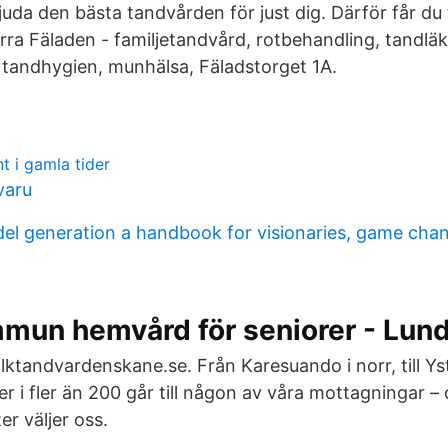
uda den bästa tandvården för just dig. Därför får d
ra Fäladen - familjetandvård, rotbehandling, tandläk
 tandhygien, munhälsa, Fäladstorget 1A.
nt i gamla tider
varu
el generation a handbook for visionaries, game cha
mun hemvård för seniorer - Lu
ktandvardenskane.se. Från Karesuando i norr, till Yst
 i fler än 200 går till någon av våra mottagningar – 
r väljer oss.