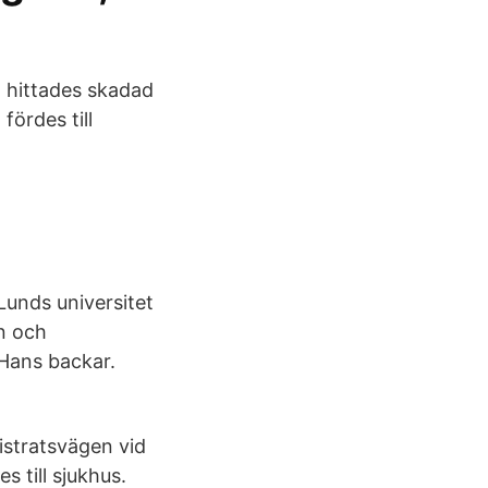
 hittades skadad
ördes till
Lunds universitet
n och
 Hans backar.
stratsvägen vid
 till sjukhus.