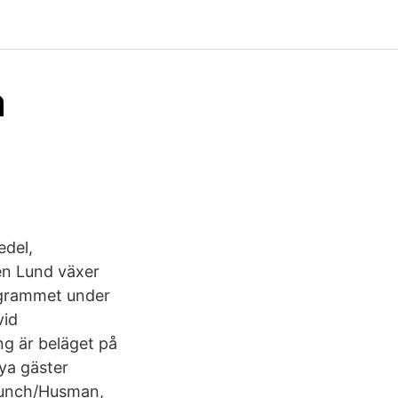
a
edel,
en Lund växer
rogrammet under
vid
ng är beläget på
ya gäster
 Lunch/Husman,