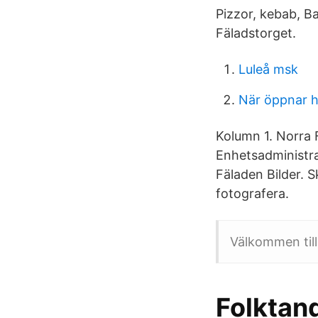
Pizzor, kebab, B
Fäladstorget.
Luleå msk
När öppnar 
Kolumn 1. Norra
Enhetsadministr
Fäladen Bilder. 
fotografera.
Välkommen till 
Folktan