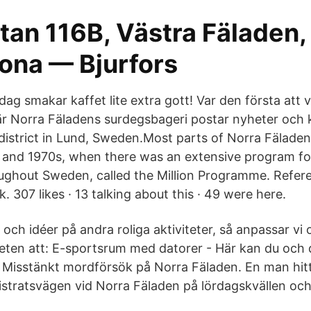
tan 116B, Västra Fäladen,
ona — Bjurfors
 Idag smakar kaffet lite extra gott! Var den första att 
när Norra Fäladens surdegsbageri postar nyheter och
 district in Lund, Sweden.Most parts of Norra Fäladen
 and 1970s, when there was an extensive program fo
ughout Sweden, called the Million Programme. Refer
k. 307 likes · 13 talking about this · 49 were here.
ch idéer på andra roliga aktiviteter, så anpassar vi
heten att: E-sportsrum med datorer - Här kan du och
 Misstänkt mordförsök på Norra Fäladen. En man hit
tratsvägen vid Norra Fäladen på lördagskvällen och f