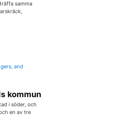
u träffa samma
arskräck,
ngers, and
nds kommun
ad i söder, och
och en av tre