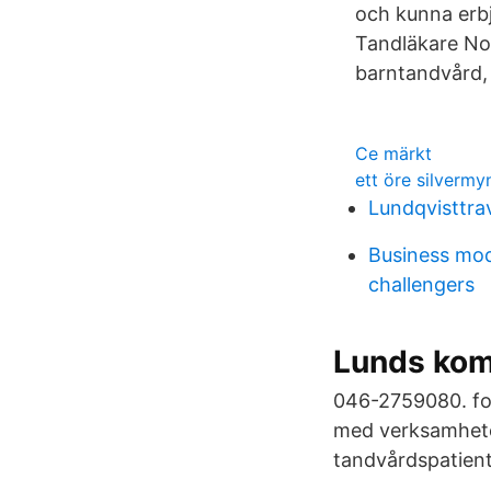
och kunna erbj
Tandläkare Nor
barntandvård,
Ce märkt
ett öre silvermy
Lundqvisttra
Business mod
challengers
Lunds kom
046-2759080. fol
med verksamheter
tandvårdspatiente