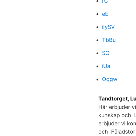
rC
eE
iIySV
TbBu
SQ
iUa
Oggw
Tandtorget, L
Här erbjuder v
kunskap och Lu
erbjuder vi k
och Fäladstorg