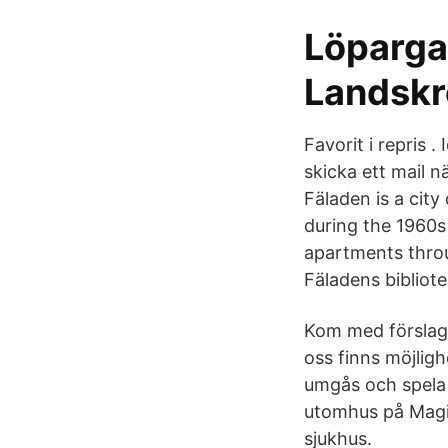
Löparga
Landskr
Favorit i repris .
skicka ett mail 
Fäladen is a city
during the 1960s
apartments thro
Fäladens bibliote
Kom med förslag o
oss finns möjlig
umgås och spela
utomhus på Magis
sjukhus.