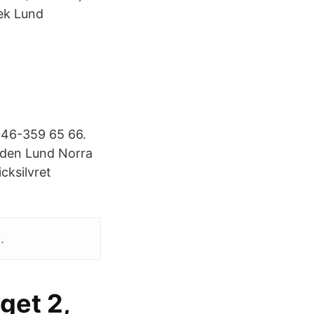
tek Lund
046-359 65 66.
rden Lund Norra
cksilvret
.
get 2,