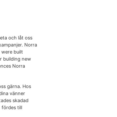
veta och låt oss
 kampanjer. Norra
 were built
r building new
ences Norra
 oss gärna. Hos
 dina vänner
tades skadad
ördes till