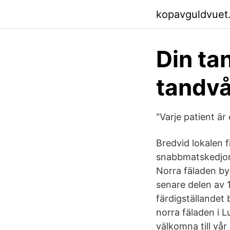
kopavguldvuet
Din ta
tandvå
"Varje patient ä
Bredvid lokalen 
snabbmatskedjor
Norra fäladen by
senare delen av 
färdigställandet
norra fäladen i 
välkomna till vå