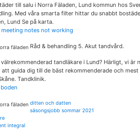
städer till salu i Norra Fäladen, Lund kommun hos Sv
ling. Med våra smarta filter hittar du snabbt bostäd
en, Lund Se på karta.
 meeting notes not working
Råd & behandling 5. Akut tandvård.
n välrekommenderad tandläkare i Lund? Härligt, vi är 
å att guida dig till de bäst rekommenderade och mest
kåne. Tandklinik.
t boden
ditten och datten
säsongsjobb sommar 2021
re
nt integral