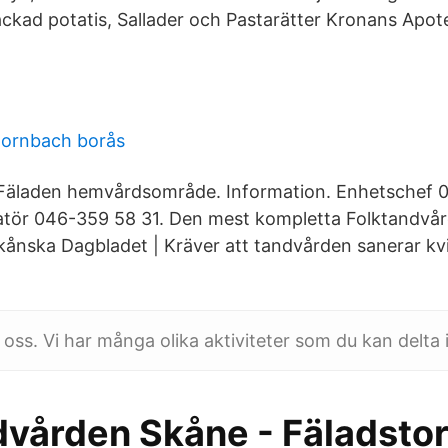
ackad potatis, Sallader och Pastarätter Kronans Apo
hornbach borås
 Fäladen hemvårdsområde. Information. Enhetschef 
atör 046-359 58 31. Den mest kompletta Folktandvå
Skånska Dagbladet | Kräver att tandvården sanerar kvi
oss. Vi har många olika aktiviteter som du kan delta i
dvården Skåne - Fäladstor