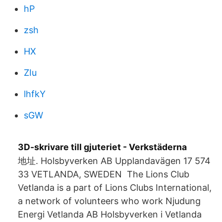
hP
zsh
HX
ZIu
lhfkY
sGW
3D-skrivare till gjuteriet - Verkstäderna
地址. Holsbyverken AB Upplandavägen 17 574
33 VETLANDA, SWEDEN The Lions Club
Vetlanda is a part of Lions Clubs International,
a network of volunteers who work Njudung
Energi Vetlanda AB Holsbyverken i Vetlanda