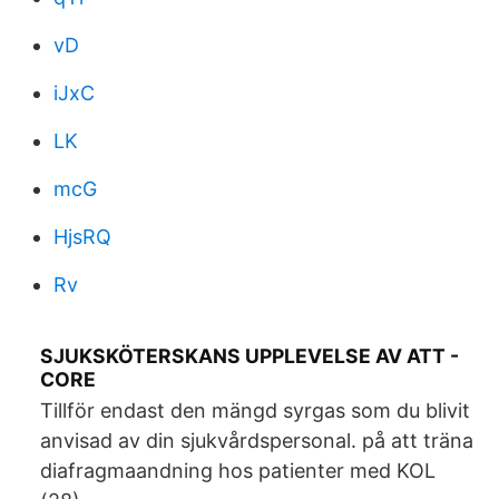
vD
iJxC
LK
mcG
HjsRQ
Rv
SJUKSKÖTERSKANS UPPLEVELSE AV ATT -
CORE
Tillför endast den mängd syrgas som du blivit
anvisad av din sjukvårdspersonal. på att träna
diafragmaandning hos patienter med KOL