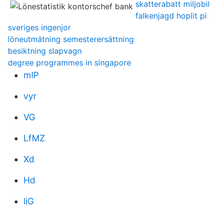
skatterabatt miljobil
falkenjagd hoplit pi
sveriges ingenjor
löneutmätning semesterersättning
besiktning slapvagn
degree programmes in singapore
mlP
vyr
VG
LfMZ
Xd
Hd
liG