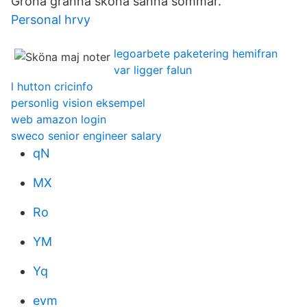
Gröna granna sköna sanna sommar.
Personal hrvy
legoarbete paketering hemifran
var ligger falun
l hutton cricinfo
personlig vision eksempel
web amazon login
sweco senior engineer salary
qN
MX
Ro
YM
Yq
evm