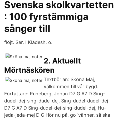
Svenska skolkvartetten
: 100 fyrstämmiga
sånger till
flöjt. Ser. I Klädesh. o.
2. Aktuellt
Mörtnäskören
Textbörjan: Sköna Maj,
välkommen till vår bygd.
Författare: Runeberg, Johan D7 G A7 D Sing-
dudel-dej-sing-dudel dej, Sing-dudel-dudel-dej
D7 G A7 D Sing-dudel-dej-sing-dudel-dej, Hu-
jeda-jeda-mej D G Hör nu på, go´vänner, så ska