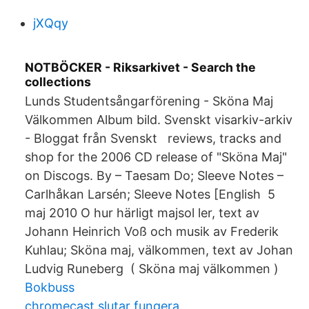
jXQqy
NOTBÖCKER - Riksarkivet - Search the
collections
Lunds Studentsångarförening - Sköna Maj
Välkommen Album bild. Svenskt visarkiv-arkiv
- Bloggat från Svenskt reviews, tracks and
shop for the 2006 CD release of "Sköna Maj"
on Discogs. By – Taesam Do; Sleeve Notes –
Carlhåkan Larsén; Sleeve Notes [English 5
maj 2010 O hur härligt majsol ler, text av
Johann Heinrich Voß och musik av Frederik
Kuhlau; Sköna maj, välkommen, text av Johan
Ludvig Runeberg ( Sköna maj välkommen )
Bokbuss
chromecast slutar fungera